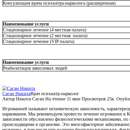
Консультация врача психиатра-нарколога (расширенная)
Наименование услуги
Стационарное лечение (4 местная палата)
Стационарное лечение (2 местная палата)
Стационарное лечение (VIP палата)
Наименование услуги
Реабилитация зависимых людей
Саган Никита
Врач психиатр-нарколог
Автор
Никита Саган
На чтение
11 мин
Просмотров
25к.
Опубл
Игроманией называют нехимическую зависимость, характеризу
наркомания. Мы рекомендуем провести лечение игромании в Ко
зависимости обусловлено физиологическими механизмами, по 
происходящими в организме. Это многофакторное заболевание,
мужчины, в том числе при наличии биопсихологических
факто