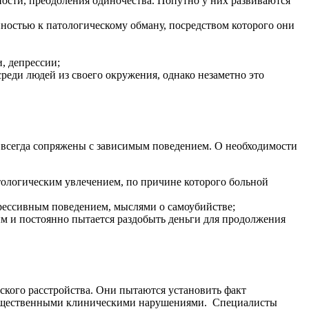
ости, преодоления одиночества. Попутно у них развиваются
ностью к патологическому обману, посредством которого они
, депрессии;
реди людей из своего окружения, однако незаметно это
 всегда сопряжены с зависимым поведением. О необходимости
тологическим увлечением, по причине которого больной
ессивным поведением, мыслями о самоубийстве;
ным и постоянно пытается раздобыть деньги для продолжения
кого расстройства. Они пытаются установить факт
ущественными клиническими нарушениями.
Специалисты