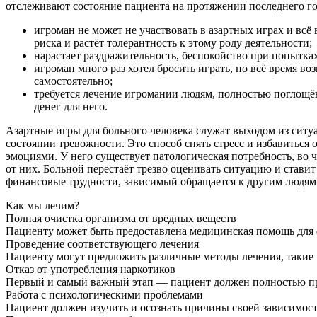
отслеживают состояние пациента на протяжении последнего го
игроман не может не участвовать в азартных играх и всё 
риска и растёт толерантность к этому роду деятельности;
нарастает раздражительность, беспокойство при попытках 
игроман много раз хотел бросить играть, но всё время в
самостоятельно;
требуется лечение игромании людям, полностью поглощё
денег для него.
Азартные игры для больного человека служат выходом из ситуа
состоянии тревожности. Это способ снять стресс и избавиться
эмоциями. У него существует патологическая потребность, во 
от них. Больной перестаёт трезво оценивать ситуацию и стави
финансовые трудности, зависимый обращается к другим людям
Как мы лечим?
Полная очистка организма от вредных веществ
Пациенту может быть предоставлена медицинская помощь для о
Проведение соответствующего лечения
Пациенту могут предложить различные методы лечения, такие 
Отказ от употребления наркотиков
Первый и самый важный этап — пациент должен полностью пр
Работа с психологическими проблемами
Пациент должен изучить и осознать причины своей зависимост