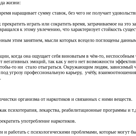
да жизни:
время наращивает сумму ставок, без чего не получает удовольств
прекратить играть или сократить время, затрачиваемое на это за
озвращался к этому увлечению, что характеризует стойкость сущ
нным этим занятием, мысли которых всецело поглощены данным 
ции, когда она ощущает себя виноватым в чём-то, неспособным ч
 от негативных эмоций, так как у него нет возможности эффект
чтобы-то ни
стало отыграться. Окружающим людям, зависимый ч
т под угрозу профессиональную карьеру,
учёбу, взаимоотношени
.
чистки организма от наркотиков и связанных с ними веществ.
как психотерапия, лекарства, реабилитационные программы и т.
екратить употребление наркотиков.
и и работать с психологическими проблемами, которые могут б