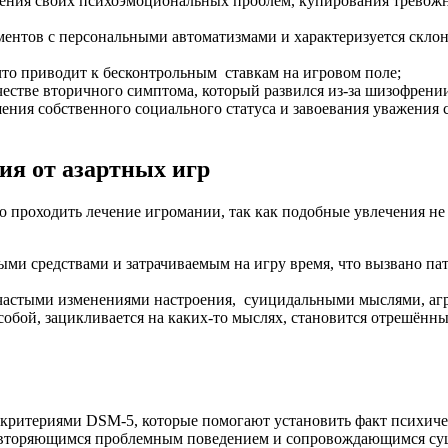
ешения своих психоэмоциональных проблем, купирования тревожн
ентов с персональными автоматизмами и характеризуется склон
что приводит к бесконтрольным
ставкам на игровом поле;
честве вторичного симптома, который развился из-за шизофрении
ения собственного социального статуса и завоевания уважения с
ия от азартных игр
 проходить лечение игромании, так как подобные увлечения не
ыми средствами и затрачиваемым на игру время, что вызвано па
частыми изменениями настроения,
суицидальными мыслями, агр
 собой, зацикливается на каких-то мыслях, становится отрешён
критериями DSM-5, которые помогают установить факт психичес
 повторяющимся проблемным поведением и сопровождающимся с