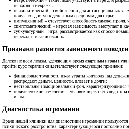
невротический – такие люди участвуют в игре для разр
психозы и неврозы;
психопатический – свойственно для антисоциальных элем
получают доступ к денежным средствам для игры;
импульсивный – отсутствует способность самоконтроля, 
симптоматический – игровая зависимость выступает в ка
субкультурный – игра, рассматривается как способ повыш
переходит в зависимость.
Признаки развития зависимого поведен
Далеко не всем людям, уделяющим время азартным играм нужно
пройти курс терапии свидетельствуют следующие признаки:
финансовые трудности из-за утраты контроля над денежн
распродают деньги, ценности, влезает в долги;
нестабильный эмоциональный фон, характеризующийся 
поведенческие изменения – человек перестаёт следить за
игры.
Диагностика игромании
Врачи нашей клиники для диагностики игромании пользуются 
психического расстройства, характеризующегося постоянно