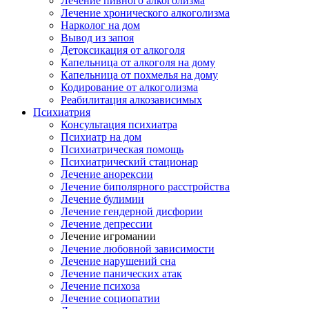
Лечение пивного алкоголизма
Лечение хронического алкоголизма
Нарколог на дом
Вывод из запоя
Детоксикация от алкоголя
Капельница от алкоголя на дому
Капельница от похмелья на дому
Кодирование от алкоголизма
Реабилитация алкозависимых
Психиатрия
Консультация психиатра
Психиатр на дом
Психиатрическая помощь
Психиатрический стационар
Лечение анорексии
Лечение биполярного расстройства
Лечение булимии
Лечение гендерной дисфории
Лечение депрессии
Лечение игромании
Лечение любовной зависимости
Лечение нарушений сна
Лечение панических атак
Лечение психоза
Лечение социопатии