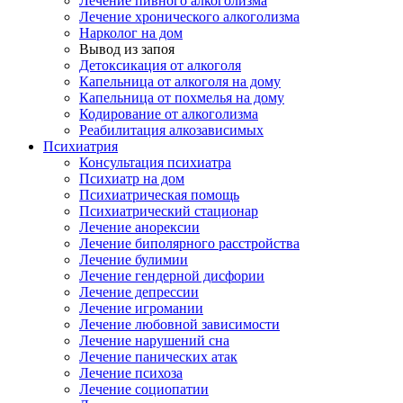
Лечение пивного алкоголизма
Лечение хронического алкоголизма
Нарколог на дом
Вывод из запоя
Детоксикация от алкоголя
Капельница от алкоголя на дому
Капельница от похмелья на дому
Кодирование от алкоголизма
Реабилитация алкозависимых
Психиатрия
Консультация психиатра
Психиатр на дом
Психиатрическая помощь
Психиатрический стационар
Лечение анорексии
Лечение биполярного расстройства
Лечение булимии
Лечение гендерной дисфории
Лечение депрессии
Лечение игромании
Лечение любовной зависимости
Лечение нарушений сна
Лечение панических атак
Лечение психоза
Лечение социопатии