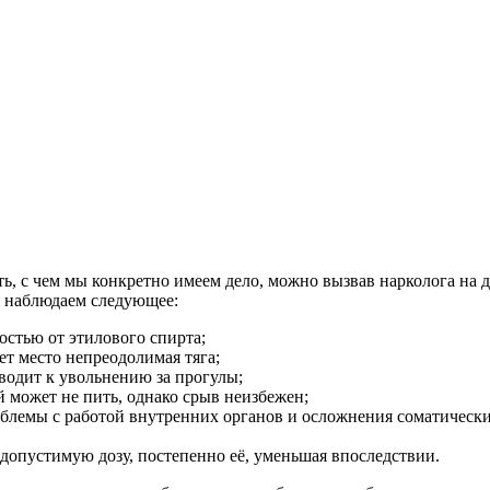
, с чем мы конкретно имеем дело, можно вызвав нарколога на д
ы наблюдаем следующее:
стью от этилового спирта;
ет место непреодолимая тяга;
водит к увольнению за прогулы;
й может не пить, однако срыв неизбежен;
блемы с работой внутренних органов и осложнения соматическ
 допустимую дозу, постепенно её, уменьшая впоследствии.