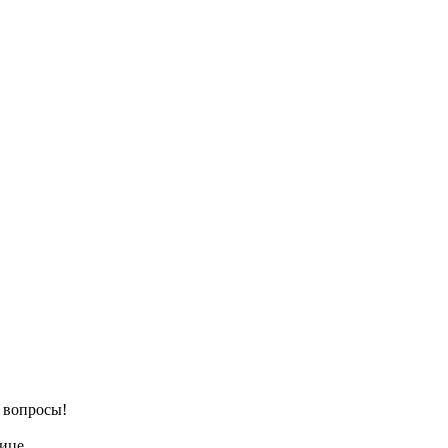
е вопросы!
ице.