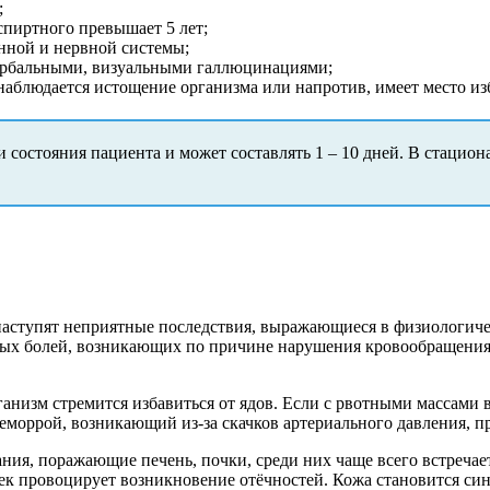
;
 спиртного превышает 5 лет;
инной и нервной системы;
с вербальными, визуальными галлюцинациями;
наблюдается истощение организма или напротив, имеет место из
и состояния пациента и может составлять 1 – 10 дней. В стацио
а наступят неприятные последствия, выражающиеся в физиологи
ных болей, возникающих по причине нарушения кровообращения
рганизм стремится избавиться от ядов. Если с рвотными массами 
геморрой, возникающий из-за скачков артериального давления,
ия, поражающие печень, почки, среди них чаще всего встречаетс
ек провоцирует возникновение отёчностей. Кожа становится син