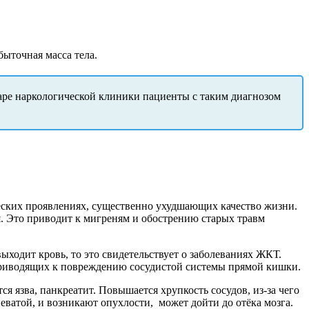
быточная масса тела.
наре наркологической клиники пациенты с таким диагнозом
ческих проявлениях, существенно ухудшающих качество жизни.
. Это приводит к мигреням и обострению старых травм
выходит кровь, то это свидетельствует о заболеваниях ЖКТ.
 приводящих к повреждению сосудистой системы прямой кишки.
я язва, панкреатит. Повышается хрупкость сосудов, из-за чего
еватой, и возникают опухлости,
может дойти до отёка мозга.