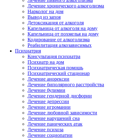
Лечение пивного алкоголизма
Лечение хронического алкоголизма
Нарколог на дом
Вывод из запоя
Детоксикация от алкоголя
Капельница от алкоголя на дому
Капельница от похмелья на дому
Кодирование от алкоголизма
Реабилитация алкозависимых
Психиатрия
Консультация психиатра
Психиатр на дом
Психиатрическая помощь
Психиатрический стационар
Лечение анорексии
Лечение биполярного расстройства
Лечение булимии
Лечение гендерной дисфории
Лечение депрессии
Лечение игромании
Лечение любовной зависимости
Лечение нарушений сна
Лечение панических атак
Лечение психоза
Лечение социопатии