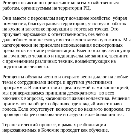
Резидентов активно привлекают ко всем хозяйственным
работам, организуемым на территории РЦ.
Они вместе с персоналом ведут домашнее хозяйство, убирая
помещения, благоустраивая территорию, участвуя в работах
на кухне и заготовке продукции в торговых точках. Это
приучает наркоманов к ответственности, без чего в
дальнейшем они не смогут вести самостоятельную жизнь. Мы
категорически не приемлем использования психотропных
препаратов на этапе реабилитации. Вместо них делается упор
на групповую терапию и индивидуальные занятия, тренинги
с применением различных техник, воздействующих на
подсознание человека.
Резиденты обязаны честно и открыто вести диалог на любые
темы с сотрудниками центра и другими участниками
программы. В соответствии с реализуемой нами концепцией,
мы придерживаемся принципа демократизма
во всех
ключевых вопросах, касающихся жизни коллектива. Решения
принимают на общих собраниях, где каждый имеет право
голоса. Если отсутствует
консенсус по каким-то вопросам, то
проводят общее голосование и следуют воле большинства.
Терапевтический процесс, в рамках реабилитации
наркозависимых в Коломне проходит как обучение,