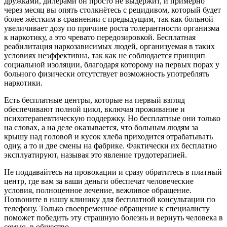
дружками, дилерами он просто не выдержит, и примерно
через месяц вы опять столкнётесь с рецидивом, который будет
более жёстким в сравнении с предыдущим, так как больной
увеличивает дозу по причине роста толерантности организма
к наркотику, а это чревато передозировкой. Бесплатная
реабилитация наркозависимых людей, организуемая в таких
условиях неэффективна, так как не соблюдается принцип
социальной изоляции, благодаря которому на первых порах у
больного физически отсутствует возможность употреблять
наркотики.
Есть бесплатные центры, которые на первый взгляд
обеспечивают полной цикл, включая проживание и
психотерапевтическую поддержку. Но бесплатные они только
на словах, а на деле оказывается, что больным людям за
крышу над головой и кусок хлеба приходится отрабатывать
одну, а то и две смены на фабрике. Фактически их бесплатно
эксплуатируют, называя это явление трудотерапией.
Не поддавайтесь на провокации и сразу обратитесь в платный
центр, где вам за ваши деньги обеспечат человеческие
условия, полноценное лечение, вежливое обращение.
Позвоните в нашу клинику для бесплатной консультации по
телефону. Только своевременное обращение к специалисту
поможет победить эту страшную болезнь и вернуть человека в
семью, в общество.