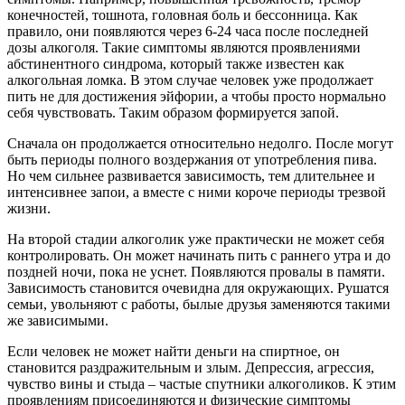
конечностей, тошнота, головная боль и бессонница. Как
правило, они появляются через 6-24 часа после последней
дозы алкоголя. Такие симптомы являются проявлениями
абстинентного синдрома, который также известен как
алкогольная ломка. В этом случае человек уже продолжает
пить не для достижения эйфории, а чтобы просто нормально
себя чувствовать. Таким образом формируется запой.
Сначала он продолжается относительно недолго. После могут
быть периоды полного воздержания от употребления пива.
Но чем сильнее развивается зависимость, тем длительнее и
интенсивнее запои, а вместе с ними короче периоды трезвой
жизни.
На второй стадии алкоголик уже практически не может себя
контролировать. Он может начинать пить с раннего утра и до
поздней ночи, пока не уснет. Появляются провалы в памяти.
Зависимость становится очевидна для окружающих. Рушатся
семьи, увольняют с работы, былые друзья заменяются такими
же зависимыми.
Если человек не может найти деньги на спиртное, он
становится раздражительным и злым. Депрессия, агрессия,
чувство вины и стыда – частые спутники алкоголиков. К этим
проявлениям присоединяются и физические симптомы