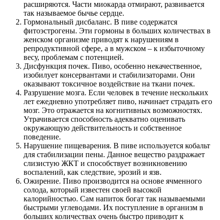
расширяются. Части миокарда отмирают, развивается
так называемое бычье сердце.
Гормональный дисбаланс. В пиве содержатся
фитоэстрогены. Эти гормоны в больших количествах в
женском организме приводят к нарушениям в
репродуктивной сфере, а в мужском – к избыточному
весу, проблемам с потенцией.
Дисфункция почек. Пиво, особенно некачественное,
изобилует консервантами и стабилизаторами. Они
оказывают токсичное воздействие на ткани почек.
Разрушение мозга. Если человек в течение нескольких
лет ежедневно употребляет пиво, начинает страдать его
мозг. Это отражается на когнитивных возможностях.
Утрачивается способность адекватно оценивать
окружающую действительность и собственное
поведение.
Нарушение пищеварения. В пиве используется кобальт
для стабилизации пены. Данное вещество раздражает
слизистую ЖКТ и способствует возникновению
воспалений, как следствие, эрозий и язв.
Ожирение. Пиво производится на основе ячменного
солода, который известен своей высокой
калорийностью. Сам напиток богат так называемыми
быстрыми углеводами. Их поступление в организм в
больших количествах очень быстро приводит к