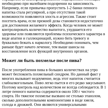
необходимо при малейшем подозрении на зависимость.
Например, если привычка пропустить 1-2 банки пенного
напитка стала регулярной, а при отсутствии такой
возможности появляются злость и агрессия. Также стоит
посетить врача, если прежней дозы становится недостаточно
для достижения желаемого эффекта. Когда человек не может
контролировать количество выпитого, ухудшается его
здоровье или появляются проблемы психического характера в
виде апатии и галлюцинаций, нужно бить тревогу и
буквально бежать к наркологу. Необходимо понимать, чем
раньше будет начато лечение, тем выше шансы на
восстановление всех функций внутренних органов.
Может ли быть похмелье после пива?
После употребления пива в больших количествах на утро
может беспокоить похмельный синдром. Но данный факт у
многих вызывает недоумение, ведь этот напиток считается
слабоалкогольным. Пиво легко пьется и его редко закусывают.
Поэтому контроль над количеством не всегда соблюдается. В 1
литре пенного напитка содержится около 100 г чистого
спирта. Но тяжелое похмелье вызвано не столько этанолом,
сколько дополнительными компонентами в виде хмеля,
солода и дрожжей. Они являются универсальными