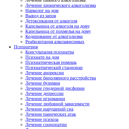
Лечение пивного алкоголизма
Лечение хронического алкоголизма
Нарколог на дом
Вывод из запоя
Детоксикация от алкоголя
Капельница от алкоголя на дому
Капельница от похмелья на дому
Кодирование от алкоголизма
Реабилитация алкозависимых
Психиатрия
Консультация психиатра
Психиатр на дом
Психиатрическая помощь
Психиатрический стационар
Лечение анорексии
Лечение биполярного расстройства
Лечение булимии
Лечение гендерной дисфории
Лечение депрессии
Лечение игромании
Лечение любовной зависимости
Лечение нарушений сна
Лечение панических атак
Лечение психоза
Лечение социопатии