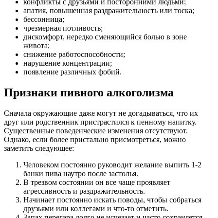
конфликты с друзьями и посторонними людьми;
апатия, повышенная раздражительность или тоска;
бессонница;
чрезмерная потливость;
дискомфорт, нередко сменяющийся болью в зоне
живота;
снижение работоспособности;
нарушение концентрации;
появление различных фобий.
Признаки пивного алкоголизма
Сначала окружающие даже могут не догадываться, что их
друг или родственник пристрастился к пенному напитку.
Существенные поведенческие изменения отсутствуют.
Однако, если более пристально присмотреться, можно
заметить следующее:
Человеком постоянно руководит желание выпить 1-2
банки пива наутро после застолья.
В трезвом состоянии он все чаще проявляет
агрессивность и раздражительность.
Начинает постоянно искать поводы, чтобы собраться
друзьями или коллегами и что-то отметить.
Запах перегара долго не исчезает и часто сохраняется