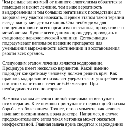
Чем раньше зависимый от пивного алкоголизма обратится за
помощью и начнет лечение, тем выше вероятность
выздоровления и тем больших негативных последствий для
здоровья ему удастся избежать. Первым этапом такой терапии
всегда выступает детоксикация. Она необходима для
очищения крови и всего организма от этанола, продуктов его
метаболизма. Лучше всего данную процедуру проходить в
стационаре наркологической клиники. Детоксикация
подразумевает капельное введение препаратов для
уменьшения выраженности абстиненции и восстановления
работы всех органов.
Следующим этапом лечения является кодирование.
Процедура имеет несколько вариантов. Какой именно
подойдет конкретному человеку, должен решить врач. Как
правило, кодирование позволяет удержаться от употребления
спиртных напитков в течение 6-60 месяцев. При
необходимости его повторяют.
Важным этапом лечения пивной зависимости выступает
психотерапия. К ее помощи приступают с первых дней начала
борьбы с заболеванием. Точнее, с того момента, как человек
начинает воспринимать врача доктора. Например, в случае
продолжительного запоя такая методика может оказаться
неэффективной. Главная задача врача сводится к зарождению