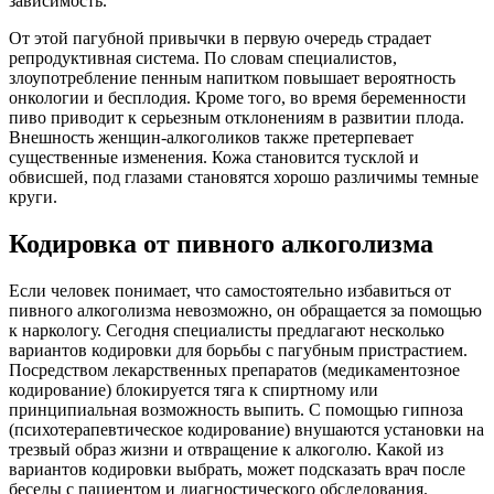
зависимость.
От этой пагубной привычки в первую очередь страдает
репродуктивная система. По словам специалистов,
злоупотребление пенным напитком повышает вероятность
онкологии и бесплодия. Кроме того, во время беременности
пиво приводит к серьезным отклонениям в развитии плода.
Внешность женщин-алкоголиков также претерпевает
существенные изменения. Кожа становится тусклой и
обвисшей, под глазами становятся хорошо различимы темные
круги.
Кодировка от пивного алкоголизма
Если человек понимает, что самостоятельно избавиться от
пивного алкоголизма невозможно, он обращается за помощью
к наркологу. Сегодня специалисты предлагают несколько
вариантов кодировки для борьбы с пагубным пристрастием.
Посредством лекарственных препаратов (медикаментозное
кодирование) блокируется тяга к спиртному или
принципиальная возможность выпить. С помощью гипноза
(психотерапевтическое кодирование) внушаются установки на
трезвый образ жизни и отвращение к алкоголю. Какой из
вариантов кодировки выбрать, может подсказать врач после
беседы с пациентом и диагностического обследования.