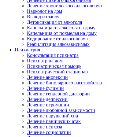
Лечение пивного алкоголизма
Лечение хронического алкоголизма
Нарколог на дом
Вывод из запоя
Детоксикация от алкоголя
Капельница от алкоголя на дому
Капельница от похмелья на дому
Кодирование от алкоголизма
Реабилитация алкозависимых
Психиатрия
Консультация психиатра
Психиатр на дом
Психиатрическая помощь
Психиатрический стационар
Лечение анорексии
Лечение биполярного расстройства
Лечение булимии
Лечение гендерной дисфории
Лечение депрессии
Лечение игромании
Лечение любовной зависимости
Лечение нарушений сна
Лечение панических атак
Лечение психоза
Лечение социопатии