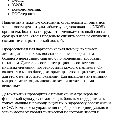
ВЛОК;
УФОК;
ксенонотерапия;
БОС-терапия.
Пациентам в тяжёлом состоянии, страдающим от опиатной
зависимости делают ультрабыструю детоксикацию (УБОД)
организма. Больных погружают в медикаментозный сон на
срок до 8 часов, чтобы предельно снизить болевые ощущения,
связанные с наркотической ломкой.
Профессиональная наркологическая помощь включает
диетотерапию, так как восстановление сил организма
больного неразрывно связано с полноценным, здоровым
питанием. Диетолог составляет рацион в соответствии с
индивидуальными
потребностями каждого пациента. Он
включает в меню блюда, которые нравятся пациентам, если
для этого нет противопоказаний. Еда насыщена витаминами,
микроэлементами, аминокислотами и питательными
веществами.
Детоксикация проводится с привлечением тренеров по
физической культуре, помогающих больным поддерживать в
тонусе мышцы и приобщающих их
к здоровому образу жизни
(ЗОЖ). Комплексы упражнения подбирают индивидуально в
зависимости от уровня физической подготовленности и